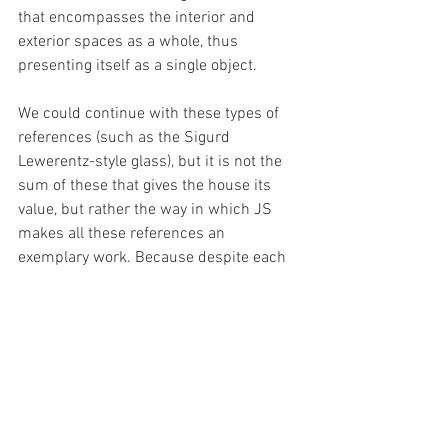
that encompasses the interior and 
exterior spaces as a whole, thus 
presenting itself as a single object.
We could continue with these types of 
references (such as the Sigurd 
Lewerentz-style glass), but it is not the 
sum of these that gives the house its 
value, but rather the way in which JS 
makes all these references an 
exemplary work. Because despite each 
of these influences, the house lacks the 
lightness of LC's work, nor the 
prototypical character Melnikov aspired 
to (his house was a prototype of a 
workers' dwelling), nor does it resemble 
any of FLW's works. And of course, it 
bears little resemblance to the houses 